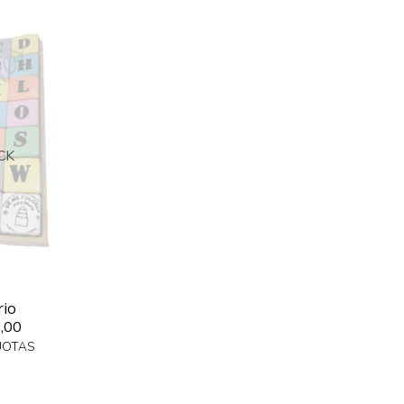
CK
rio
,00
UOTAS