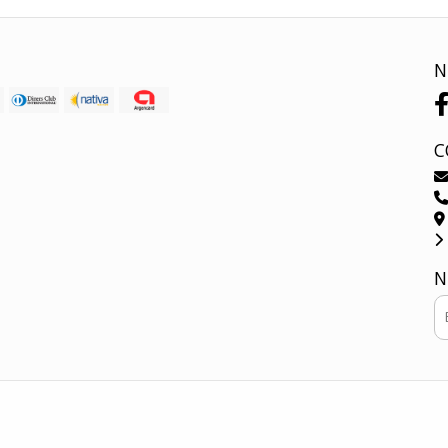
N
C
N